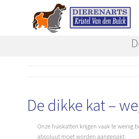
Skip
to
content
D
De dikke kat – we
Onze huiskatten krijgen vaak te weinig 
absoluut moet worden aangepakt.