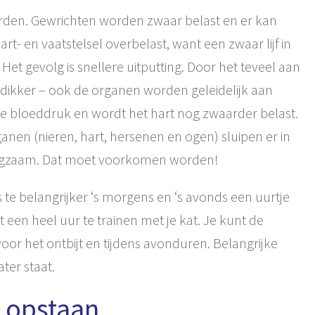
den. Gewrichten worden zwaar belast en er kan
t- en vaatstelsel overbelast, want een zwaar lijf in
et gevolg is snellere uitputting. Door het teveel aan
n dikker – ook de organen worden geleidelijk aan
de bloeddruk en wordt het hart nog zwaarder belast.
anen (nieren, hart, hersenen en ogen) sluipen er in
 langzaam. Dat moet voorkomen worden!
des te belangrijker ‘s morgens en ‘s avonds een uurtje
 een heel uur te trainen met je kat. Je kunt de
oor het ontbijt en tijdens avonduren. Belangrijke
ter staat.
t opstaan