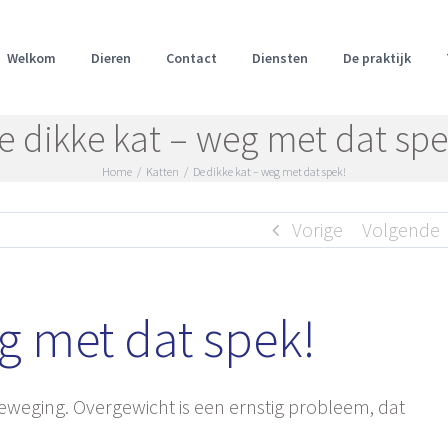
Welkom
Dieren
Contact
Diensten
De praktijk
e dikke kat – weg met dat spe
Home
/
Katten
/
De dikke kat – weg met dat spek!
Vorige
Volgende
g met dat spek!
beweging. Overgewicht is een ernstig probleem, dat