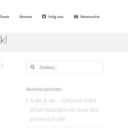
Team
Nieuws
Volg ons
Reservatie
k!
Zoeken...
Recente berichten
Ik zie, ik zie… wat jouw hond
of kat misschien wel door een
andere bril ziet!