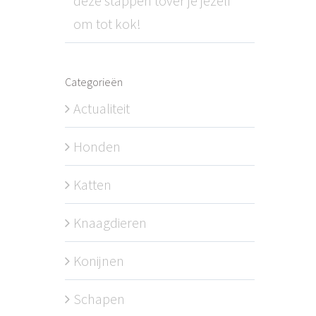
deze stappen tover je jezelf
om tot kok!
Categorieën
Actualiteit
Honden
Katten
Knaagdieren
Konijnen
Schapen