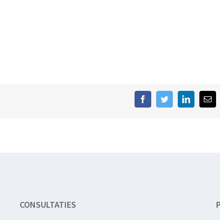
!
Facebook
Twitter
LinkedIn
E-
mai
CONSULTATIES