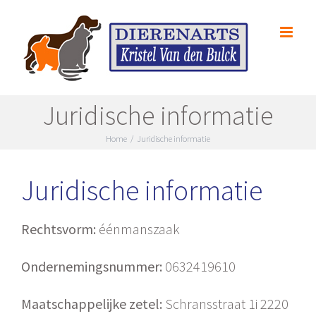
Skip
to
content
Juridische informatie
Home
/
Juridische informatie
Juridische informatie
Rechtsvorm:
éénmanszaak
Ondernemingsnummer:
0632419610
Maatschappelijke zetel:
Schransstraat 1i 2220