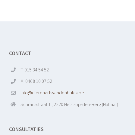
CONTACT
T. 015 34 54 52
M. 0468 10 07 52
info@dierenartsvandenbulck.be
Schransstraat 1i, 2220 Heist-op-den-Berg (Hallaar)
CONSULTATIES