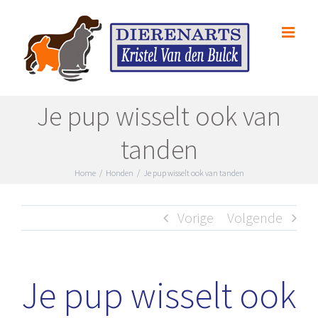
Skip
to
content
Je pup wisselt ook van
tanden
Home
/
Honden
/
Je pup wisselt ook van tanden
Vorige
Volgende
Je pup wisselt ook