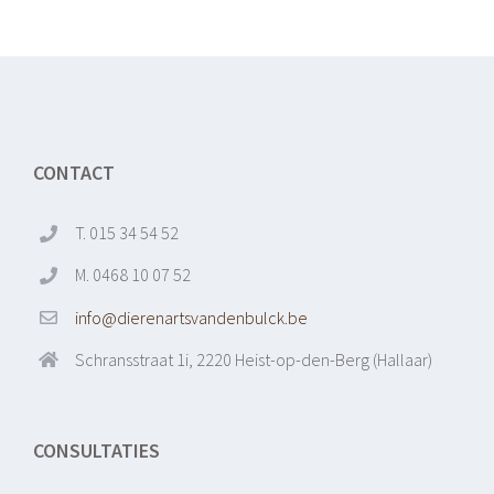
CONTACT
T. 015 34 54 52
M. 0468 10 07 52
info@dierenartsvandenbulck.be
Schransstraat 1i, 2220 Heist-op-den-Berg (Hallaar)
CONSULTATIES