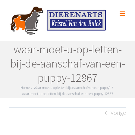
Skip
to
content
waar-moet-u-op-letten-
bij-de-aanschaf-van-een-
puppy-12867
Home
/
Waar moet u op letten bij de aanschaf van een puppy?
/
waar-moet-u-op-letten-bij-de-aanschaf-van-een-puppy-12867
Vorige