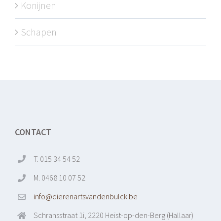
Konijnen
Schapen
CONTACT
T. 015 34 54 52
M. 0468 10 07 52
info@dierenartsvandenbulck.be
Schransstraat 1i, 2220 Heist-op-den-Berg (Hallaar)