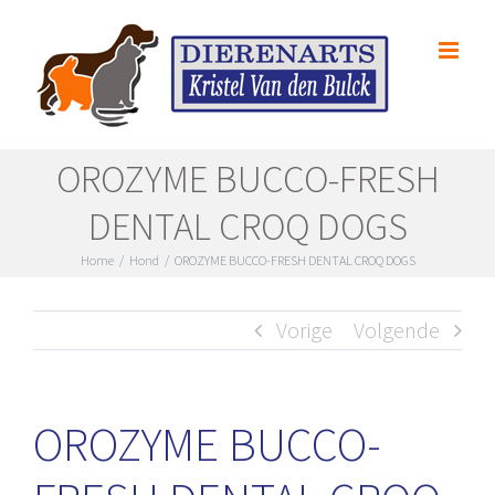
Skip
to
content
OROZYME BUCCO-FRESH
DENTAL CROQ DOGS
Home
/
Hond
/
OROZYME BUCCO-FRESH DENTAL CROQ DOGS
Vorige
Volgende
OROZYME BUCCO-