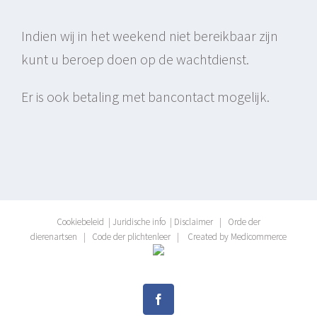
Indien wij in het weekend niet bereikbaar zijn
kunt u beroep doen op de wachtdienst.
Er is ook betaling met bancontact mogelijk.
Cookiebeleid
|
Juridische info
|
Disclaimer
|
Orde der
dierenartsen
|
Code der plichtenleer
|
Created by Medicommerce
Facebook