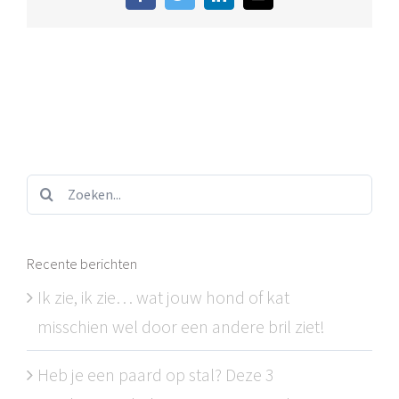
Facebook
Twitter
LinkedIn
E-
mail
Zoeken...
Recente berichten
Ik zie, ik zie… wat jouw hond of kat
misschien wel door een andere bril ziet!
Heb je een paard op stal? Deze 3