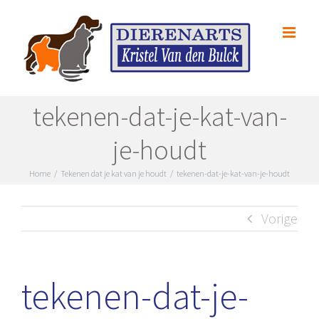
Skip
to
content
tekenen-dat-je-kat-van-
je-houdt
Home
/
Tekenen dat je kat van je houdt
/
tekenen-dat-je-kat-van-je-houdt
Vorige
tekenen-dat-je-