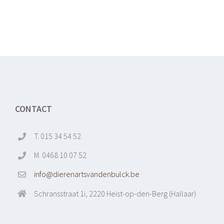
CONTACT
T. 015 34 54 52
M. 0468 10 07 52
info@dierenartsvandenbulck.be
Schransstraat 1i, 2220 Heist-op-den-Berg (Hallaar)