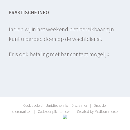
PRAKTISCHE INFO
Indien wij in het weekend niet bereikbaar zijn
kunt u beroep doen op de wachtdienst.
Er is ook betaling met bancontact mogelijk.
Cookiebeleid
|
Juridische info
|
Disclaimer
|
Orde der
dierenartsen
|
Code der plichtenleer
|
Created by Medicommerce