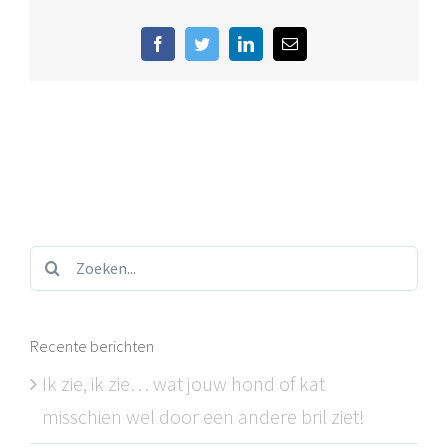
Facebook
Twitter
LinkedIn
E-
mail
Zoeken...
Recente berichten
Ik zie, ik zie… wat jouw hond of kat
misschien wel door een andere bril ziet!