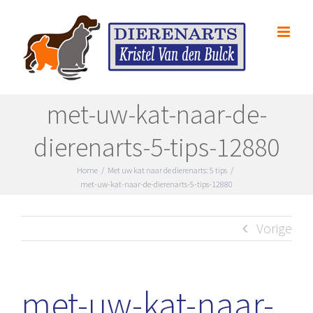
Skip
to
content
met-uw-kat-naar-de-
dierenarts-5-tips-12880
Home
/
Met uw kat naar de dierenarts: 5 tips
/
met-uw-kat-naar-de-dierenarts-5-tips-12880
Vorige
met-uw-kat-naar-