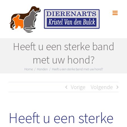
Skip
to
content
Heeft u een sterke band
met uw hond?
Home
/
Honden
/
Heeft u een sterke band met uw hond?
Vorige
Volgende
Heeft u een sterke