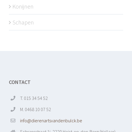
Konijnen
Schapen
CONTACT
T. 015 34 54 52
M. 0468 10 07 52
info@dierenartsvandenbulck.be
Schransstraat 1i, 2220 Heist-op-den-Berg (Hallaar)