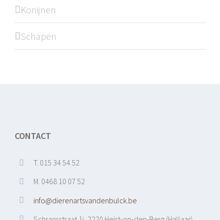
Konijnen
Schapen
CONTACT
T. 015 34 54 52
M. 0468 10 07 52
info@dierenartsvandenbulck.be
Schransstraat 1i, 2220 Heist-op-den-Berg (Hallaar)