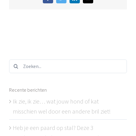
Facebook
Twitter
LinkedIn
E-
mail
Zoeken...
Recente berichten
Ik zie, ik zie… wat jouw hond of kat
misschien wel door een andere bril ziet!
Heb je een paard op stal? Deze 3