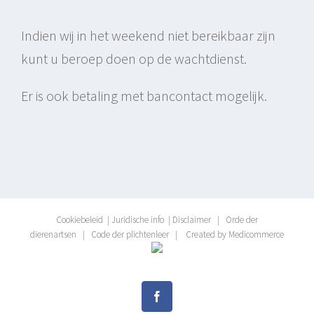
Indien wij in het weekend niet bereikbaar zijn
kunt u beroep doen op de wachtdienst.
Er is ook betaling met bancontact mogelijk.
Cookiebeleid
|
Juridische info
|
Disclaimer
|
Orde der
dierenartsen
|
Code der plichtenleer
|
Created by Medicommerce
Facebook