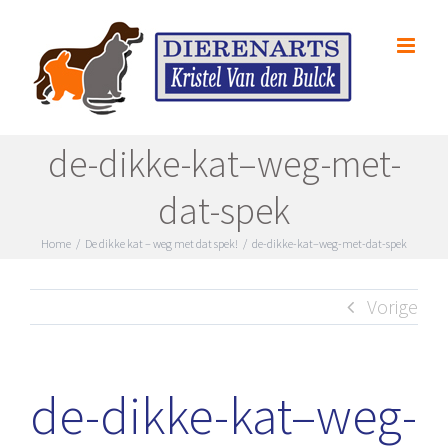
Skip
to
content
de-dikke-kat–weg-met-
dat-spek
Home
/
De dikke kat – weg met dat spek!
/
de-dikke-kat–weg-met-dat-spek
Vorige
de-dikke-kat–weg-