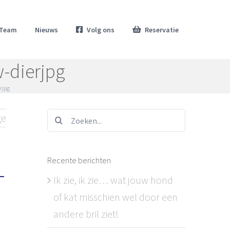
Team
Nieuws
Volg ons
Reservatie
-dierjpg
rjpg
Zoeken...
ge
Recente berichten
-
Ik zie, ik zie… wat jouw hond
of kat misschien wel door een
andere bril ziet!