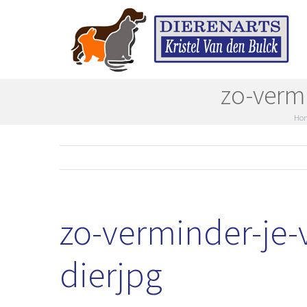
Skip
to
content
zo-verm
Ho
zo-verminder-je-
dierjpg