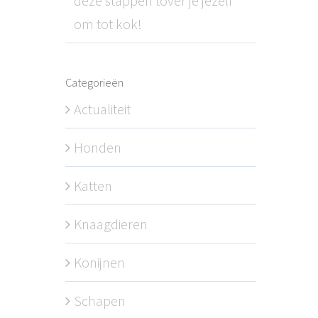
deze stappen tover je jezelf
om tot kok!
Categorieën
Actualiteit
Honden
Katten
Knaagdieren
Konijnen
Schapen