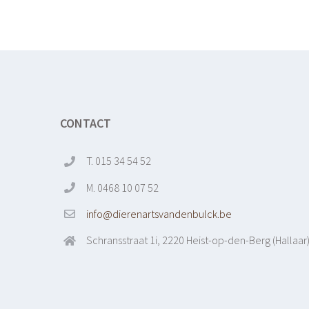
CONTACT
T. 015 34 54 52
M. 0468 10 07 52
info@dierenartsvandenbulck.be
Schransstraat 1i, 2220 Heist-op-den-Berg (Hallaar