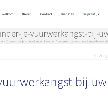
Welkom
Dieren
Contact
Diensten
De praktijk
inder-je-vuurwerkangst-bij-uw
me
/
Zo verminder je vuurwerkangst bij uw dier
/
zo-verminder-je-vuurwerkangst-bij-uw-die
Vori
vuurwerkangst-bij-uw