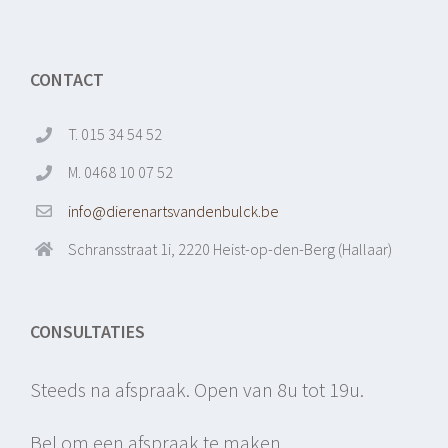
CONTACT
T. 015 34 54 52
M. 0468 10 07 52
info@dierenartsvandenbulck.be
Schransstraat 1i, 2220 Heist-op-den-Berg (Hallaar)
CONSULTATIES
Steeds na afspraak. Open van 8u tot 19u.
Bel om een afspraak te maken.