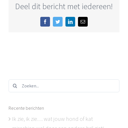
Deel dit bericht met iedereen!
Facebook
Twitter
LinkedIn
E-
mail
Zoeken...
Recente berichten
Ik zie, ik zie… wat jouw hond of kat