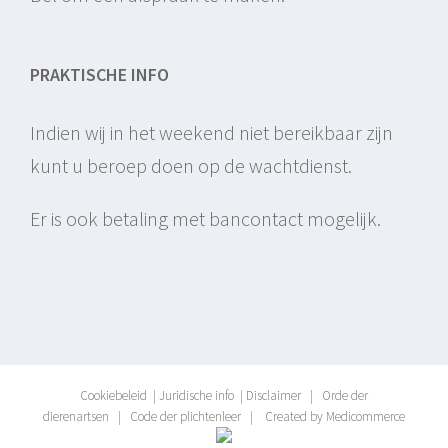
PRAKTISCHE INFO
Indien wij in het weekend niet bereikbaar zijn
kunt u beroep doen op de wachtdienst.
Er is ook betaling met bancontact mogelijk.
Cookiebeleid
|
Juridische info
|
Disclaimer
|
Orde der
dierenartsen
|
Code der plichtenleer
|
Created by Medicommerce