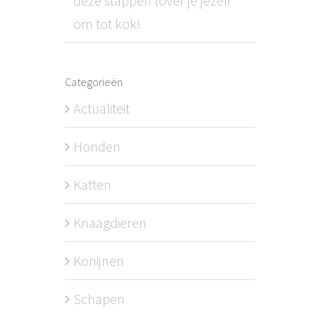
deze stappen tover je jezelf
om tot kok!
Categorieën
Actualiteit
Honden
Katten
Knaagdieren
Konijnen
Schapen