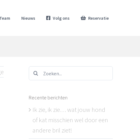
Team
Nieuws
Volg ons
Reservatie
Zoeken...
ge
Recente berichten
Ik zie, ik zie… wat jouw hond
of kat misschien wel door een
andere bril ziet!