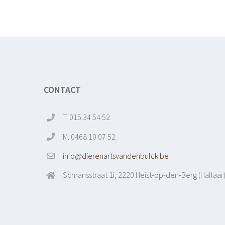
CONTACT
T. 015 34 54 52
M. 0468 10 07 52
info@dierenartsvandenbulck.be
Schransstraat 1i, 2220 Heist-op-den-Berg (Hallaar