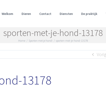
Welkom
Dieren
Contact
Diensten
De praktijk
sporten-met-je-hond-13178
Home
/
Sporten met je hond!
/
sporten-met-je-hond-13178
Vori
hond-13178