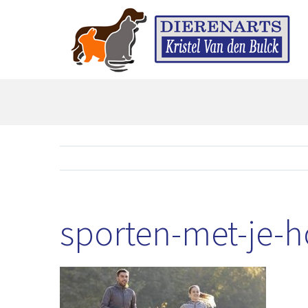
Skip
to
content
sporten-met-je-