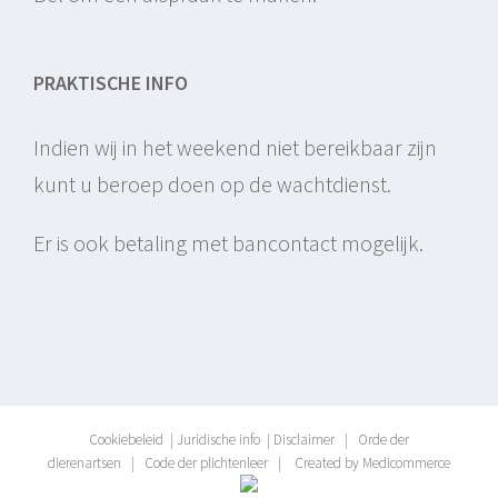
PRAKTISCHE INFO
Indien wij in het weekend niet bereikbaar zijn
kunt u beroep doen op de wachtdienst.
Er is ook betaling met bancontact mogelijk.
Cookiebeleid
|
Juridische info
|
Disclaimer
|
Orde der
dierenartsen
|
Code der plichtenleer
|
Created by Medicommerce