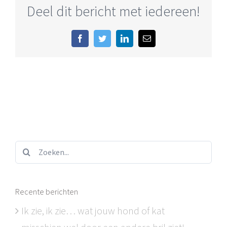
Deel dit bericht met iedereen!
Facebook
Twitter
LinkedIn
E-
mail
Zoeken...
Recente berichten
Ik zie, ik zie… wat jouw hond of kat