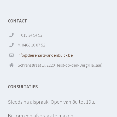
CONTACT
T. 015 34 54 52
M. 0468 10 07 52
info@dierenartsvandenbulck.be
Schransstraat 1i, 2220 Heist-op-den-Berg (Hallaar)
CONSULTATIES
Steeds na afspraak. Open van 8u tot 19u.
Bel om een afspraak te maken.