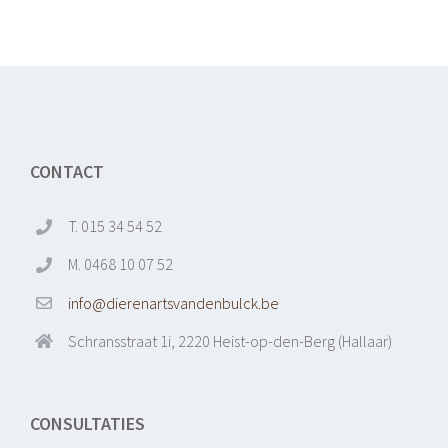
CONTACT
T. 015 34 54 52
M. 0468 10 07 52
info@dierenartsvandenbulck.be
Schransstraat 1i, 2220 Heist-op-den-Berg (Hallaar)
CONSULTATIES