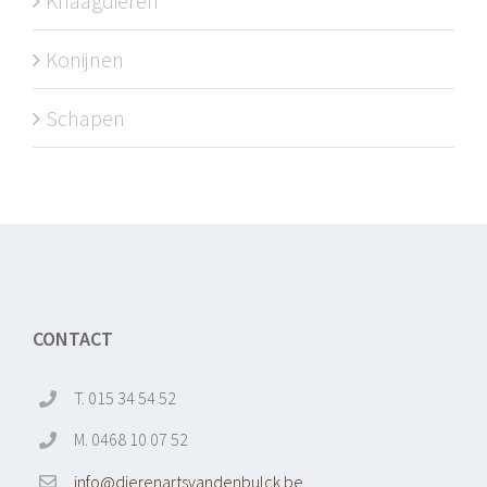
Knaagdieren
Konijnen
Schapen
CONTACT
T. 015 34 54 52
M. 0468 10 07 52
info@dierenartsvandenbulck.be