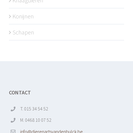
Knaagdieren
Konijnen
Schapen
CONTACT
T. 015 34 54 52
M. 0468 10 07 52
info@dierenartsvandenbulck.be