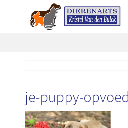
Skip
to
content
je-puppy-opvoe