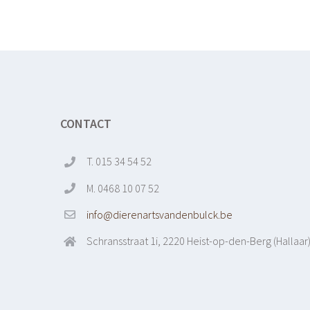
CONTACT
T. 015 34 54 52
M. 0468 10 07 52
info@dierenartsvandenbulck.be
Schransstraat 1i, 2220 Heist-op-den-Berg (Hallaar