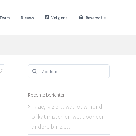
Team
Nieuws
Volg ons
Reservatie
Zoeken...
ge
Recente berichten
Ik zie, ik zie… wat jouw hond
of kat misschien wel door een
andere bril ziet!