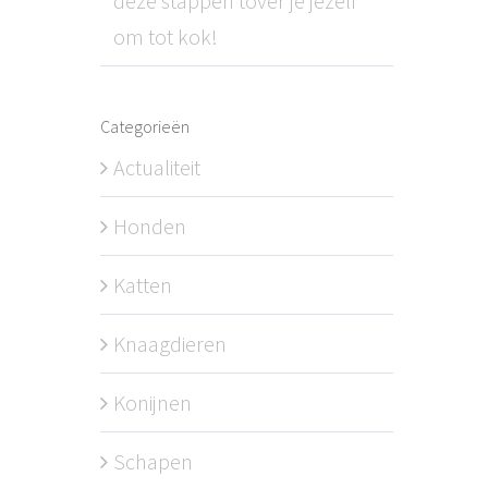
deze stappen tover je jezelf
om tot kok!
Categorieën
Actualiteit
Honden
Katten
Knaagdieren
Konijnen
Schapen