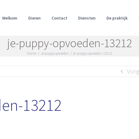
Welkom
Dieren
Contact
Diensten
De praktijk
je-puppy-opvoeden-13212
Home
/
Je puppy opvoeden
/
je-puppy-opvoeden-13212
Vori
den-13212