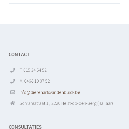
CONTACT
T. 015 34 54 52
M. 0468 10 07 52
info@dierenartsvandenbulck.be
Schransstraat 1i, 2220 Heist-op-den-Berg (Hallaar)
CONSULTATIES