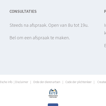
CONSULTATIES
Steeds na afspraak. Open van 8u tot 19u.
Bel om een afspraak te maken.
)
dische info
|
Disclaimer
|
Orde der dierenartsen
|
Code der plichtenleer
|
Create