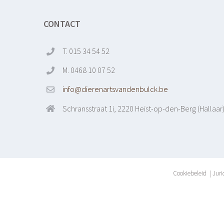
CONTACT
T. 015 34 54 52
M. 0468 10 07 52
info@dierenartsvandenbulck.be
Schransstraat 1i, 2220 Heist-op-den-Berg (Hallaar
Cookiebeleid
|
Juri