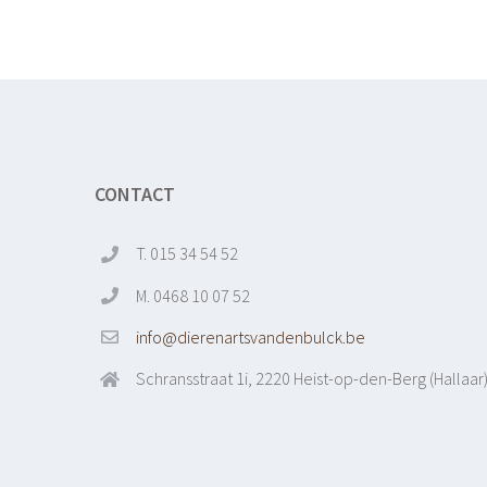
CONTACT
T. 015 34 54 52
M. 0468 10 07 52
info@dierenartsvandenbulck.be
Schransstraat 1i, 2220 Heist-op-den-Berg (Hallaar