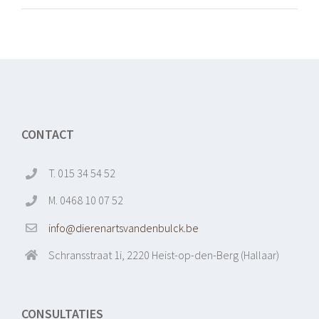
CONTACT
T. 015 34 54 52
M. 0468 10 07 52
info@dierenartsvandenbulck.be
Schransstraat 1i, 2220 Heist-op-den-Berg (Hallaar)
CONSULTATIES