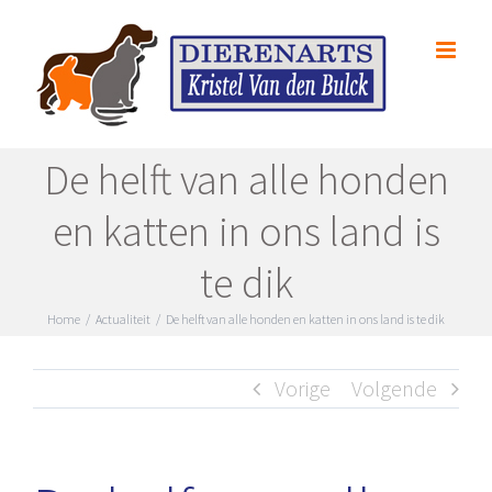
Skip
to
content
De helft van alle honden
en katten in ons land is
te dik
Home
/
Actualiteit
/
De helft van alle honden en katten in ons land is te dik
Vorige
Volgende