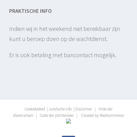
PRAKTISCHE INFO
Indien wij in het weekend niet bereikbaar zijn
kunt u beroep doen op de wachtdienst.
Er is ook betaling met bancontact mogelijk.
Cookiebeleid
|
Juridische info
|
Disclaimer
|
Orde der
dierenartsen
|
Code der plichtenleer
|
Created by Medicommerce