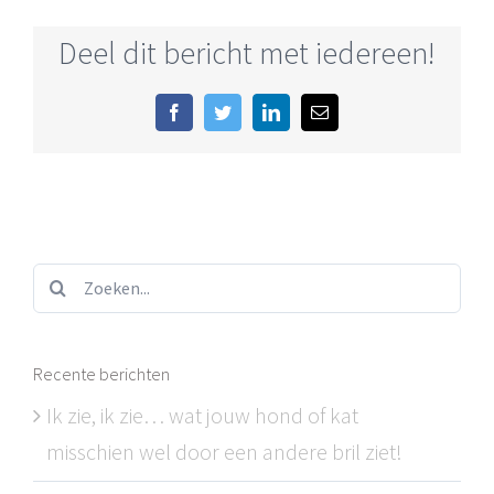
Deel dit bericht met iedereen!
Facebook
Twitter
LinkedIn
E-
mail
Zoeken...
Recente berichten
Ik zie, ik zie… wat jouw hond of kat
misschien wel door een andere bril ziet!